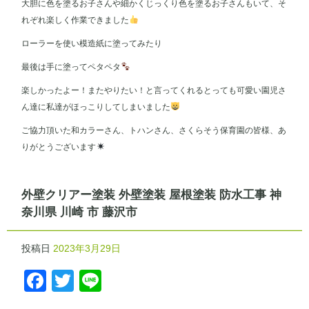
大胆に色を塗るお子さんや細かくじっくり色を塗るお子さんもいて、そ
れぞれ楽しく作業できました
ローラーを使い模造紙に塗ってみたり
最後は手に塗ってペタペタ
楽しかったよー！またやりたい！と言ってくれるとっても可愛い園児さ
ん達に私達がほっこりしてしまいました
ご協力頂いた和カラーさん、トハンさん、さくらそう保育園の皆様、あ
りがとうございます
外壁クリアー塗装 外壁塗装 屋根塗装 防水工事 神
奈川県 川崎 市 藤沢市
投稿日
2023年3月29日
Facebook
Twitter
Line